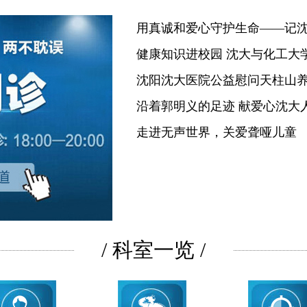
用真诚和爱心守护生命——记
健康知识进校园 沈大与化工大
沈阳沈大医院公益慰问天柱山
沿着郭明义的足迹 献爱心沈大
走进无声世界，关爱聋哑儿童
/ 科室一览 /