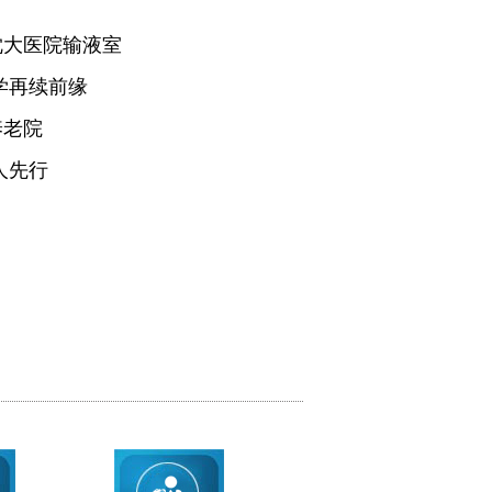
沈大医院输液室
学再续前缘
养老院
人先行